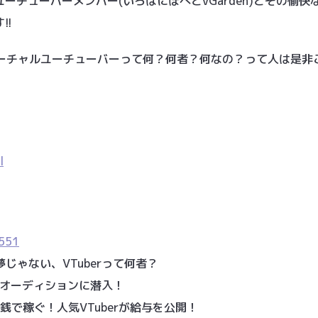
ーチューバーメンバー(いろはにぽぺとvGarden)とその愉快
!!
ーチャルユーチューバーって何？何者？何なの？って人は是非
l
p551
じゃない、VTuberって何者？
発掘オーディションに潜入！
銭で稼ぐ！人気VTuberが給与を公開！