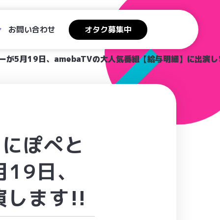
お問い合わせ
オタク募集中
が5月19日、amebaTVの大人気番組【給与明細】に出演しま
はにぽぺと
19日、
します!!