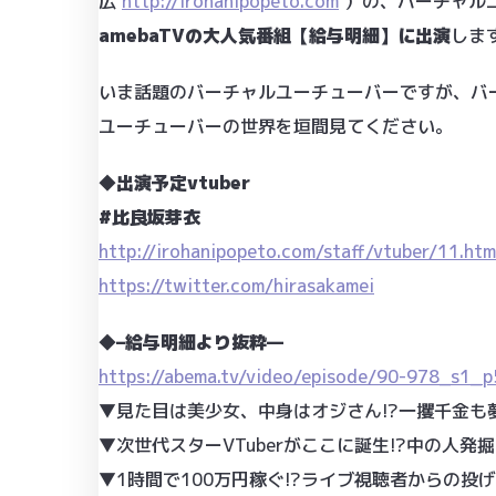
広
http://irohanipopeto.com
）の、バーチャルユ
amebaTVの大人気番組【給与明細】に出演
します
いま話題のバーチャルユーチューバーですが、バ
ユーチューバーの世界を垣間見てください。
◆出演予定vtuber
#比良坂芽衣
http://irohanipopeto.com/staff/vtuber/11.htm
https://twitter.com/hirasakamei
◆–給与明細より抜粋—
https://abema.tv/video/episode/90-978_s1_
▼見た目は美少女、中身はオジさん!?一攫千金も夢
▼次世代スターVTuberがここに誕生!?中の人
▼1時間で100万円稼ぐ!?ライブ視聴者からの投げ