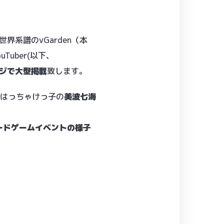
系譜のvGarden（本
uber(以下､
ージで大型掲載
致します。
、はっちゃけっ子の
美波七海
ボードゲームイベントの様子