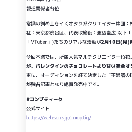
報道関係者各位
常識の斜め上をイくオタク系クリエイター集団：株
社：東京都渋谷区、代表取締役：渡辺圭広 以下「
「VTuber」)たちのリアルな活動が
2月10日(月
今回本誌では、所属人気マルチクリエイター竹花ノ
が、バレンタインのチョコレートより甘い完全オ
更に、オーディションを経て決定した「不思議の
が独占
記事となり絶賛発売中です。
#コンプティーク
公式サイト
https://web-ace.jp/comptiq/