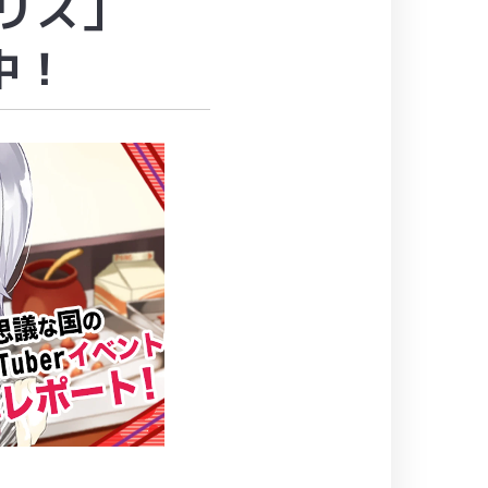
リス」
中！