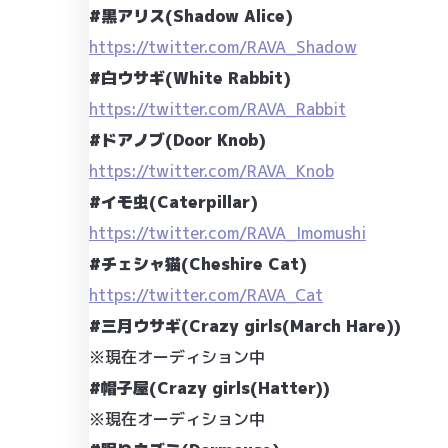
#黒アリス(Shadow Alice)
https://twitter.com/RAVA_Shadow
#白ウサギ(White Rabbit)
https://twitter.com/RAVA_Rabbit
#ドアノブ(Door Knob)
https://twitter.com/RAVA_Knob
#イモ虫(Caterpillar)
https://twitter.com/RAVA_Imomushi
#チェシャ猫(Cheshire Cat)
https://twitter.com/RAVA_Cat
#三月ウサギ(Crazy girls(March Hare))
※現在オーディション中
#帽子屋(Crazy girls(Hatter))
※現在オーディション中