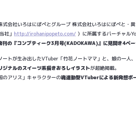
式会社いろはにぽぺとグループ 株式会社いろはにぽぺと・異世界
当社」
http://irohanipopeto.com/
）に所属するバーチャルYouT
)発刊の『コンプティーク3月号(KADOKAWA)』に見開き4ペ
ートが生み出したVTuber「竹花ノートママ」と、娘の一人
リジナルのスイーツ系描きおろしイラスト
が超絶掲載。
国のアリス」キャラクターの
魂連動型VTuberによる新発想