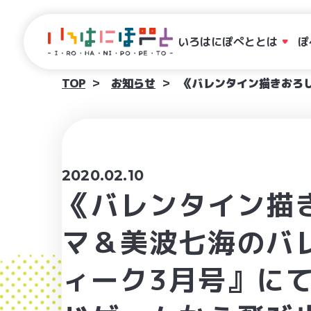
いろはにぽぺととは
ぽ
TOP
お知らせ
《バレンタイン描きおろ
2020.02.10
《バレンタイン描
マ＆美波七海のバ
ィーク3月号』に