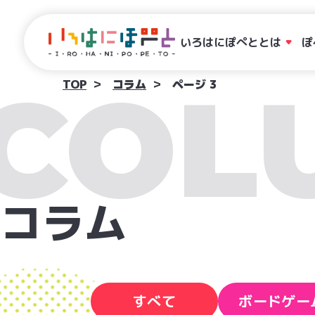
いろはにぽぺととは
ぽ
COL
TOP
コラム
ページ 3
コラム
すべて
ボードゲー