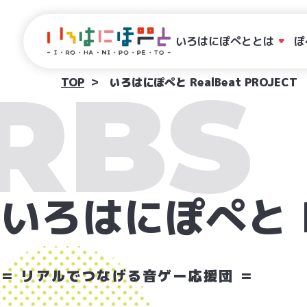
いろはにぽぺととは
ぽ
RBS
TOP
いろはにぽぺと RealBeat PROJECT
いろはにぽぺと
＝ リアルでつなげる音ゲー応援団 ＝